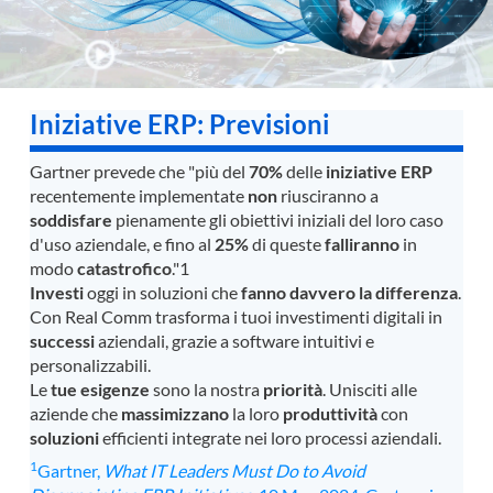
Iniziative ERP: Previsioni
Gartner prevede che "più del
70%
delle
iniziative ERP
recentemente implementate
non
riusciranno a
soddisfare
pienamente gli obiettivi iniziali del loro caso
d'uso aziendale, e fino al
25%
di queste
falliranno
in
modo
catastrofico
."1
Investi
oggi in soluzioni che
fanno davvero la differenza
.
Con Real Comm trasforma i tuoi investimenti digitali in
successi
aziendali, grazie a software intuitivi e
personalizzabili.
Le
tue esigenze
sono la nostra
priorità
. Unisciti alle
aziende che
massimizzano
la loro
produttività
con
soluzioni
efficienti integrate nei loro processi aziendali.
1
Gartner,
What IT Leaders Must Do to Avoid