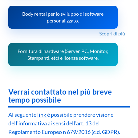
Body rental per lo sviluppo di software
personalizzato.
Scopri di più
Fornitura di hardware (Server, PC, Monitor,
Stampanti, etc) e licenze software.
Scopri di più
Verrai contattato nel più breve
tempo possibile
Al seguente
link
è possibile prendere visione
dell'informativa ai sensi dell'art. 13 del
Regolamento Europeo n 679/2016 (c.d. GDPR).