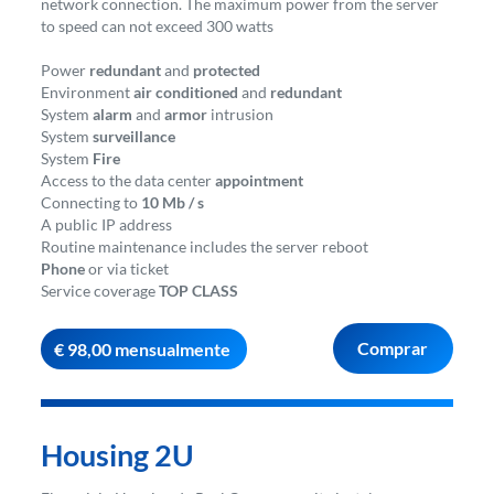
network connection. The maximum power from the server
to speed can not exceed 300 watts
Power
redundant
and
protected
Environment
air conditioned
and
redundant
System
alarm
and
armor
intrusion
System
surveillance
System
Fire
Access to the data center
appointment
Connecting to
10 Mb / s
A public IP address
Routine maintenance includes the server reboot
Phone
or via ticket
Service coverage
TOP CLASS
Comprar
€ 98,00 mensualmente
Housing 2U