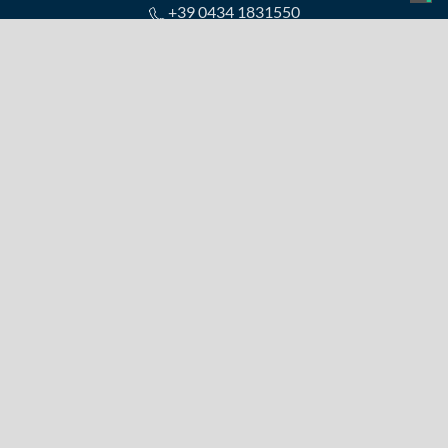
+39 0434 1831550
sales@realcomm.it
Chi siamo
Partnership
Ottimizzazione e Innovazione dei Processi
Commerciali
DevOps: PR FESR FVG 2021-2027
Privacy Policy